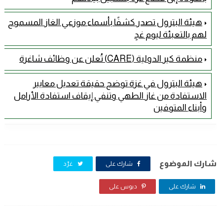
هيئة البترول تصدر كشفًا بأسماء موزعي الغاز المسموح
لهم بالتعبئة ليوم غدٍ
منظمة كير الدولية (CARE) تُعلن عن وظائف شاغرة
هيئة البترول في غزة توضح حقيقة تعديل معايير
الاستفادة من غاز الطهي وتنفي إيقاف استفادة الأرامل
وأبناء المتوفين
شارك الموضوع
شارك على
غرّد
شارك على
دبوس على