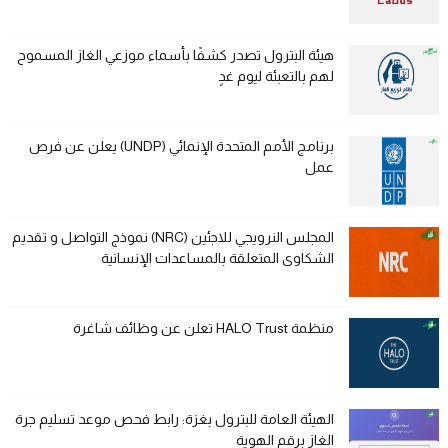
هيئة البترول تصدر كشفًا بأسماء موزعي الغاز المسموح
لهم بالتعبئة ليوم غدٍ
برنامج الأمم المتحدة الإنمائي (UNDP) يعلن عن فرص
عمل
المجلس النرويجي للاجئين (NRC) نموذج التواصل و تقديم
الشكاوى المتعلقة بالمساعدات الإنسانية
منظمة HALO Trust تعلن عن وظائف شاغرة
الهيئة العامة للبترول بغزة: رابط فحص موعد تسليم جرة
الغاز برقم الهوية