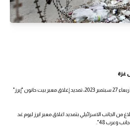
 غزة
قررت سلطات الاحتلال الإسرائيلي، مساء اليوم الأربعاء 27 سبتمبر 2023، تمديد إغلاق معبر بيت حانون "إيرز"
اغ من الجانب الاسرائيلي بتمديد اغلاق معبر ايرز ليوم غد
ب وعرب 48".