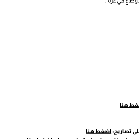
أوضاع في غزة".
غط هنا
لى تصاريح:
اضغط هنا