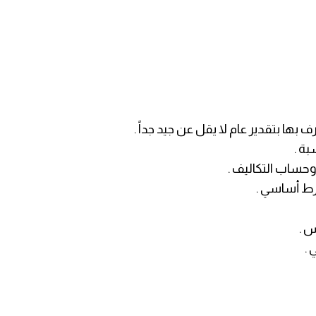
ها بتقدير عام لا يقل عن جيد جداً .
وحساب التكاليف .
شرط أساسي .
س .
 .