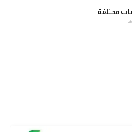
ات مختلفة
نح