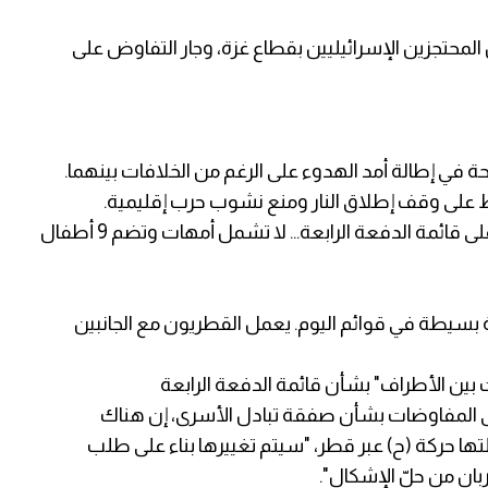
رشوان أنه "من المتوقع اليوم تبادل 11 من المحتجزين الإسرائيليين بقطاع غزة، وجار التفاوض على
ي إطالة أمد الهدوء على الرغم من الخلافات بينهما.
اظ على وقف إطلاق النار ومنع نشوب حرب إقليمية.
مسؤول إسرائيلي لـ"سي إن إن": تحفظ إسرائيلي على قائمة الدفعة الرابعة... لا تشمل أمهات وتضم 9 أطفال
بسيطة في قوائم اليوم. يعمل القطريون مع الجانبين
عن مصادر مطلعة على المفاوضات بشأن صفقة تبادل الأسرى، إن هناك
لتها حركة (ح) عبر قطر، "سيتم تغييرها بناء على طلب
ان من حلّ الإشكال".