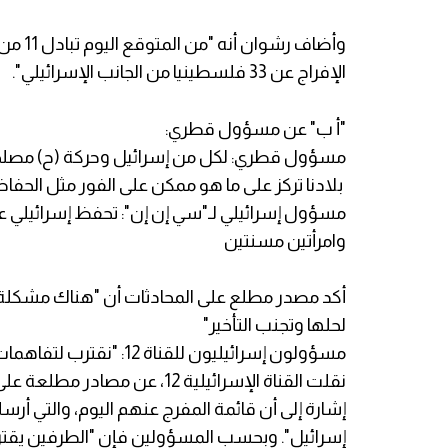
وأضاف 
الإفراج عن 33 فلسطينيا من الجانب الإسرائيلي".
"أ ب" عن مسؤول قطري:
مسؤول قطري: لكل من إسرائيل وحركة (ح) مصلحة ف
بلادنا تركز على ما هو ممكن على الفور مثل الحف
وامرأتين مسنتين
أكد مصدر مطلع على المحادثات أن "هناك مشكلة 
لحلها وتجنب التأخير"
مسؤولون إسرائيليون للقناة 12: "نقترب لتفاهمات بين الأطراف" بشأن قائمة الدفعة الرابعة
نقلت القناة الإسرائيلية 12، 
إشارة إلى أن قائمة المفرج عنهم اليوم، والتي أرس
إسرائيل". وبحسب المسؤولين فإن "الطرفين يقترب