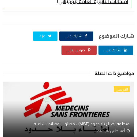
امتحانات الثانوية العامة (توجيهي)
شارك الموضوع
شارك على
غرّد
شارك على
دبوس على
مواضيع ذات الصلة
الخريجين
منظمة أطباء بلا حدود (MSF) - مطلوب وظائف شاغرة
أغسطس 07, 2026