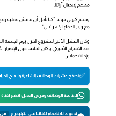
معهم لإيصال آرائنا.
وختتم كيربي قوله: "كنا نأمل أن نناقش عملية رف
مع وزير الدفاع الإسرائيلي".
وكان الفشل الأخير لمشروع القرار، يوم الجمعة ا
ضد الاقتراح الأميركي. وكان الخلاف حول الإصرار ا
وإدانة حماس.
✅
تصفح عشرات الوظائف الشاغرة والمنح الدراس
لمتابعة الوظائف وفرص العمل؛ انضم لقناة 
ندعوك للانضمام لقناتنا على التيليجرام
من 