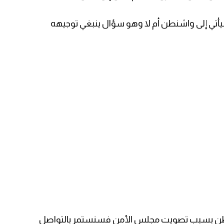
ي سيأتي إلى واشنطن أم لا وهو سؤال ينبغي توجيهه
واشنطن بسبب تصويت مجلس الأمن فسنستمر بالتواصل