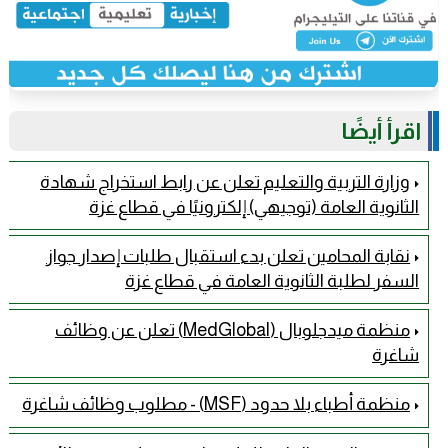
اقرأ أيضًا
وزارة التربية والتعليم تعلن عن رابط استخراج شهادة
الثانوية العامة (توجيهي) إلكترونيًا في قطاع غزة
نقابة المحامين تعلن بدء استقبال طلبات إصدار جواز
السفر لطلبة الثانوية العامة في قطاع غزة
منظمة ميدجلوبال (MedGlobal) تعلن عن وظائف
شاغرة
منظمة أطباء بلا حدود (MSF) - مطلوب وظائف شاغرة