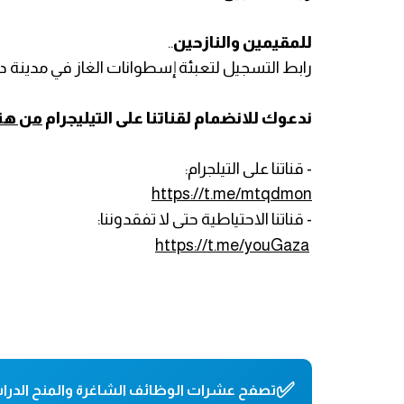
للمقيمين والنازحين
..
رابط التسجيل لتعبئة إسطوانات الغاز في مدينة دير
ندعوك للانضمام لقناتنا على التيليجرام
من هنا
- قناتنا على التيلجرام:
https://t.me/mtqdmon
- قناتنا الاحتياطية حتى لا تفقدوننا:
https://t.me/youGaza
✅
تصفح عشرات الوظائف الشاغرة والمنح الدراس