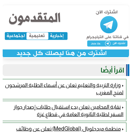
اقرأ أيضًا
وزارة التربية والتعليم تعلن عن أسماء الطلبة المرشحون
لمنح المغرب
نقابة المحامين تعلن بدء استقبال طلبات إصدار جواز
السفر لطلبة الثانوية العامة في قطاع غزة
منظمة ميدجلوبال (MedGlobal) تعلن عن وظائف