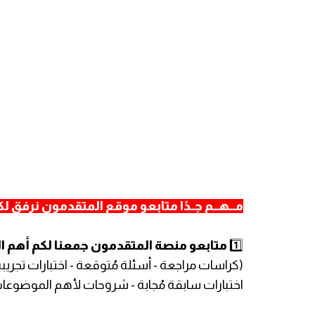
مـــهـــم جــدًا متابعو موقع المتقدمون نرفق ل
1️⃣
متابعو منصة المتقدمون جمعنا لكم أهم الم
(كراسات مراجعة - أسئلة مُتوقعة - اختبارات تجريب
اختبارات سابقة مُجابة - شروحات لأهم الموضوعات