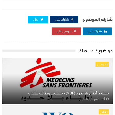
شارك الموضوع
شارك على
غرّد
شارك على
دبوس على
مواضيع ذات الصلة
الخريجين
منظمة أطباء بلا حدود (MSF) - مطلوب وظائف شاغرة
أغسطس 07, 2026
الأخبار