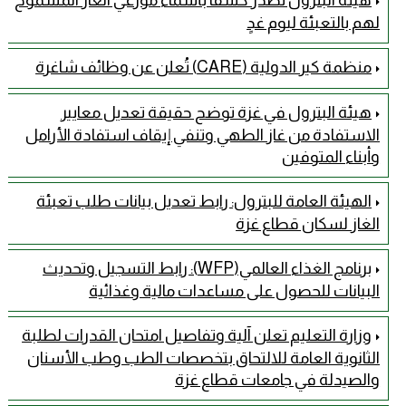
هيئة البترول تصدر كشفًا بأسماء موزعي الغاز المسموح
لهم بالتعبئة ليوم غدٍ
منظمة كير الدولية (CARE) تُعلن عن وظائف شاغرة
هيئة البترول في غزة توضح حقيقة تعديل معايير
الاستفادة من غاز الطهي وتنفي إيقاف استفادة الأرامل
وأبناء المتوفين
الهيئة العامة للبترول: رابط تعديل بيانات طلب تعبئة
الغاز لسكان قطاع غزة
برنامج الغذاء العالمي(WFP): رابط التسجيل وتحديث
البيانات للحصول على مساعدات مالية وغذائية
وزارة التعليم تعلن آلية وتفاصيل امتحان القدرات لطلبة
الثانوية العامة للالتحاق بتخصصات الطب وطب الأسنان
والصيدلة في جامعات قطاع غزة