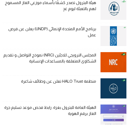
هيئة البترول تصدر كشفًا بأسماء موزعي الغاز المسموح
لهم بالتعبئة ليوم غدٍ
برنامج الأمم المتحدة الإنمائي (UNDP) يعلن عن فرص
عمل
المجلس النرويجي للاجئين (NRC) نموذج التواصل و تقديم
الشكاوى المتعلقة بالمساعدات الإنسانية
منظمة HALO Trust تعلن عن وظائف شاغرة
الهيئة العامة للبترول بغزة: رابط فحص موعد تسليم جرة
الغاز برقم الهوية