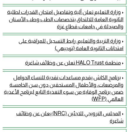
وزارة التعليم تعلن آلية وتفاصيل امتحان القدرات لطلبة
الثانوية العامة للالتحاق بتخصصات الطب وطب الأسنان
والصيدلة في جامعات قطاع غزة
وزارة التربية والتعليم: رابط التسجيل للمراقبة على
امتحانات الثانوية العامة (توجيهي)
منظمة HALO Trust تعلن عن وظائف شاغرة
برنامج الكاش يقدم مساعدات نقدية للنساء الحوامل
والمرضعات، والأطفال المستحقين دون سن الخامسة
ضمن برنامج الوقاية من سوء التغذية التابع لبرنامج الأغذية
العالمي (WFP)
المجلس النرويجي للاجئين (NRC) يعلن عن وظائف
شاغرة