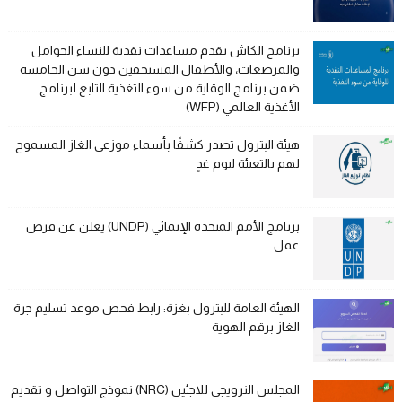
برنامج الكاش يقدم مساعدات نقدية للنساء الحوامل
والمرضعات، والأطفال المستحقين دون سن الخامسة
ضمن برنامج الوقاية من سوء التغذية التابع لبرنامج
الأغذية العالمي (WFP)
هيئة البترول تصدر كشفًا بأسماء موزعي الغاز المسموح
لهم بالتعبئة ليوم غدٍ
برنامج الأمم المتحدة الإنمائي (UNDP) يعلن عن فرص
عمل
الهيئة العامة للبترول بغزة: رابط فحص موعد تسليم جرة
الغاز برقم الهوية
المجلس النرويجي للاجئين (NRC) نموذج التواصل و تقديم