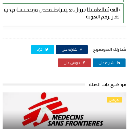
الهيئة العامة للبترول بغزة: رابط فحص موعد تسليم جرة
الغاز برقم الهوية
شارك الموضوع
شارك على
غرّد
شارك على
دبوس على
مواضيع ذات الصلة
الخريجين