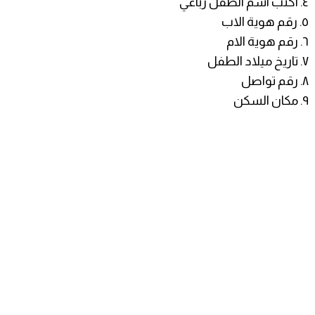
٤. اكتب اسم الطفل رباعي
٥. رقم هوية الاب
٦. رقم هوية الام
٧. تاريخ ميلاد الطفل
٨. رقم تواصل
٩. مكان السكن