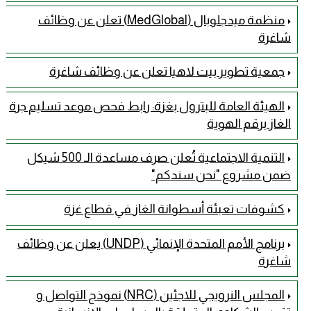
منظمة ميدجلوبال (MedGlobal) تعلن عن وظائف
شاغرة
جمعية تطوير بيت لاهيا تعلن عن وظائف شاغرة
الهيئة العامة للبترول بغزة: رابط فحص موعد تسليم جرة
الغاز برقم الهوية
التنمية الاجتماعية تُعلن صرف مساعدة الـ 500 شيكل
ضمن مشروع "نحن سندكم"
كشوفات تعبئة أسطوانة الغاز في قطاع غزة
برنامج الأمم المتحدة الإنمائي (UNDP) يعلن عن وظائف
شاغرة
المجلس النرويجي للاجئين (NRC) نموذج التواصل و