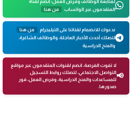
لمتابعة الوظائف وفرص العمل؛ انضم لقناة
المتقدمون عبر الواتساب
من هنا
ندعوك للانضمام لقناتنا على التيليجرام
من هنا
لتصلك أحدث الأخبار العاجلة، والوظائف الشاغرة،
والمنح الدراسية
لا تفوت الفرصة، انضم لقنوات المتقدمون عبر مواقع
التواصل الاجتماعي، لتصلك روابط التسجيل
📢
للمساعدات والمنح الدراسية، وفرص العمل، فور
صدورها.