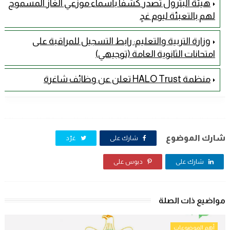
هيئة البترول تصدر كشفًا بأسماء موزعي الغاز المسموح
لهم بالتعبئة ليوم غدٍ
وزارة التربية والتعليم: رابط التسجيل للمراقبة على
امتحانات الثانوية العامة (توجيهي)
منظمة HALO Trust تعلن عن وظائف شاغرة
شارك الموضوع
شارك على
غرّد
شارك على
دبوس على
مواضيع ذات الصلة
أهم الموضوعات