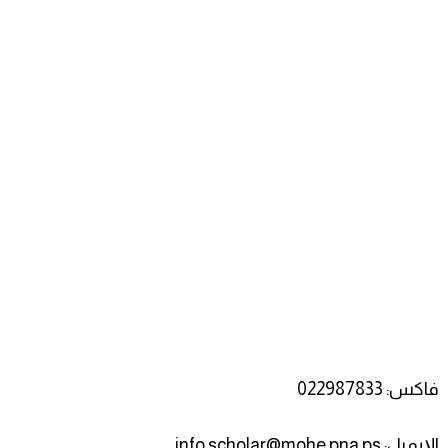
فاكس: 022987833
الإيميل: info.scholar@mohe.pna.ps