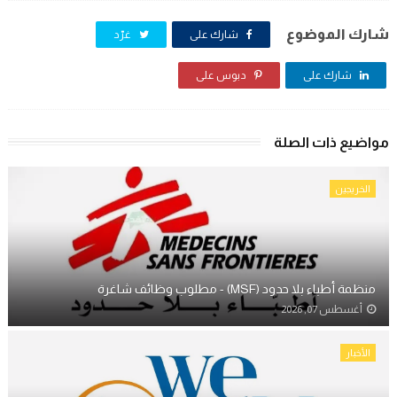
شارك الموضوع
شارك على
غرّد
شارك على
دبوس على
مواضيع ذات الصلة
الخريجين
منظمة أطباء بلا حدود (MSF) - مطلوب وظائف شاغرة
أغسطس 07, 2026
الأخبار