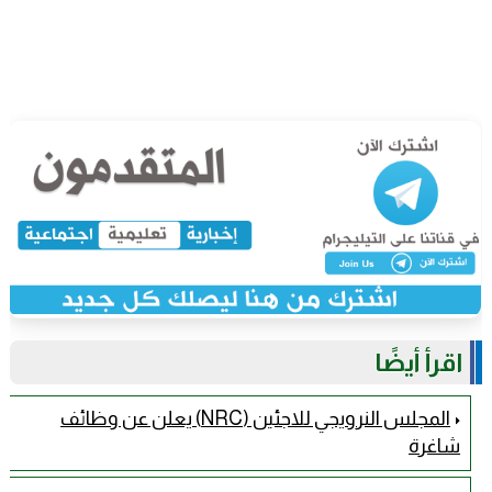
اقرأ أيضًا
المجلس النرويجي للاجئين (NRC) يعلن عن وظائف
شاغرة