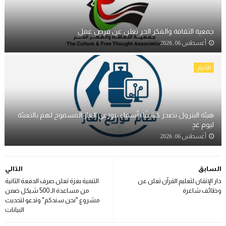
جمعية الثقافة والفكر الحر تعلن عن فرص عمل
أغسطس 06, 2026
الأخبار
هيئة البترول تصدر كشفًا بأسماء موزعي الغاز المسموح لهم بالتعبئة
ليوم غدٍ
أغسطس 06, 2026
السابق
التالي
دار الإتقان لتعليم القرآن تعلن عن
التنمية بغزة تعلن صرف الدفعة الثانية
وظائف شاغرة
من مساعدة الـ 500 شيكل ضمن
مشروع "نحن سندكم" وتدعو لتحديث
البيانات