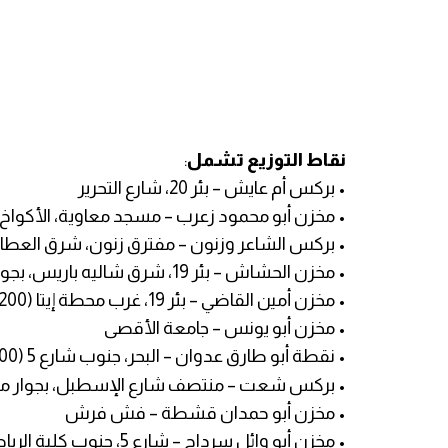
نقاط التوزيع تشمل
:
• بركس أم عايش – بئر 20، شارع التحرير
• مخزن أبو محمود زعرب – مسجد معاوية، الأكوا
• بركس الشاعر وزنون – مفترق زنون، شرق العطار
• مخزن الحشاش – بئر 19، شرق شاليه باريس، بجوار البياري
• مخزن أمين القاضي – بئر 19، غرب محطة إيتا (200 متر)
• مخزن أبو يونس – جامعة الأقصى
• نقطة أبو طارق عدوان – البحر، جنوب شارع 5 (200 متر)
• بركس شعت – منتصف شارع الإسطبل، بجوار م
• مخزن أبو حمدان قشطة – فش فرش
• مخزن أبو وائل سرداح – شارع 5، جنوب كلية الرباط (50 متر)