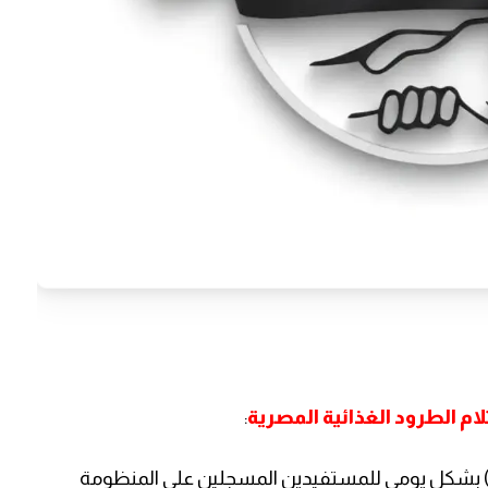
م الطرود الغذائية المصرية
:
ود إعلامكم بأنه سيتم إرسال رسائل نصية (SMS) بشكل يومي للمستفيدين المسجلين على المنظومة