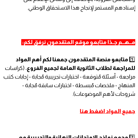
إسنادهم المستمر لإنجاح هذا الاستحقاق الوطني.
مـــهـــم جــدًا متابعو موقع المتقدمون نرفق لكم:
1️⃣
متابعو منصة المتقدمون جمعنا لكم أهم المواد
للمراجعة لطلاب الثانوية العامة لجميع الفروع
، (كراسات
مراجعة - أسئلة مُتوقعة - اختبارات تجريبية مُجابة - إجابات كتب
المنهاج - ملخصات مُبسطة - اختبارات سابقة مُجابة -
شروحات لأهم الموضوعات).
جميع المواد اضغط
هنا
2️⃣
مجمع نماذج الامتحانات النهائية والتجريبية مع