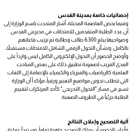
إحصائيات خاصة بمدينة القدس
وفيما يخص العاصمة المحتلة، أشار المتحدث باسم الوزارة إلى
أن عدد الطلبة المتقدمين للامتحانات في مديريتي القدس
وضواحيها يبلغ 6,300 طالب وطالبة تم ترتيب قاعاتهم
بالكامل. وبشأن التحول الرقمي الشامل للامتحانات مستقبلاً،
وأوضح الخضور أن التحول الإلكتروني الكامل ليس وارداً على
المدى القريب لصعوبة تطبيق ذلك على بعض المباحث
العلمية كالرياضيات والفيزياء والكيمياء، بالإضافة إلى اللغات
التي تتطلب تدوين مواضيع التعبير ورقياً، مؤكداً أن الوزارة
تسير في مسار "التحول التدريجي" كأحد المرتكزات لتقييم
الطلبة جزئياً في الظروف الصعبة.
آلية التصحيح وإعلان النتائج
وأعلن الخضور أن مراكز التصحيح جاهزة تماماً، وستبدأ عملية