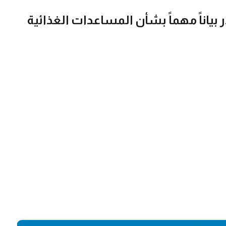
أغذية العالمي (WFP) يصدر بياناً مهماً بشأن المساعدات الغذائية