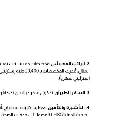
2. ​الراتب المعيشي
: مخصصات معيشية سنوية لت
إسترليني شهرياً).
3. ​السفر الطيران
: تذكرتي سفر دوليتين (ذهاباً وإي
4. ​التأشيرة والتأمين
: تغطية تكاليف استخراج تأ
الصحية الدولية (IHS) للوصول إلى خدمات الصحة الوطنية في المملكة المتحدة.