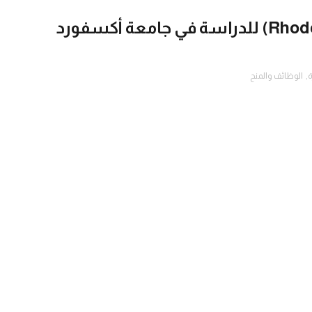
رابط التسجيل في منحة رودس (Rhodes) للدراسة في جامعة أكسفورد
ة
,
الوظائف والمنح