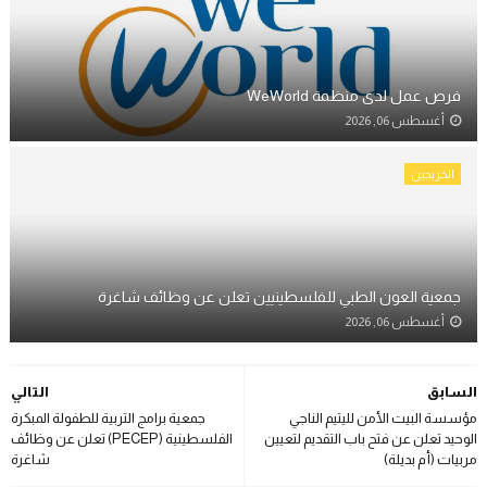
فرص عمل لدى منظمة WeWorld
أغسطس 06, 2026
الخريجين
جمعية العون الطبي للفلسطينيين تعلن عن وظائف شاغرة
أغسطس 06, 2026
السابق
التالي
مؤسسة البيت الأمن لليتيم الناجي
جمعية برامج التربية للطفولة المبكرة
الوحيد تعلن عن فتح باب التقديم لتعيين
الفلسطينية (PECEP) تعلن عن وظائف
مربيات (أم بديلة)
شاغرة