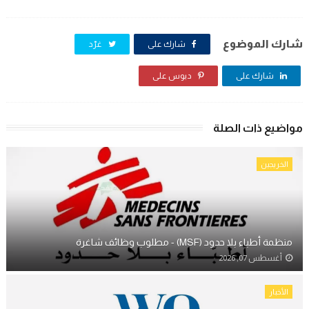
شارك الموضوع
شارك على
غرّد
شارك على
دبوس على
مواضيع ذات الصلة
الخريجين
منظمة أطباء بلا حدود (MSF) - مطلوب وظائف شاغرة
أغسطس 07, 2026
الأخبار