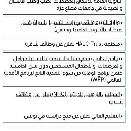
الثانوية العامة للالتحاق بتخصصات الطب وطب الأسنان
والصيدلة في جامعات قطاع غزة
وزارة التربية والتعليم: رابط التسجيل للمراقبة على
امتحانات الثانوية العامة (توجيهي)
منظمة HALO Trust تعلن عن وظائف شاغرة
برنامج الكاش يقدم مساعدات نقدية للنساء الحوامل
والمرضعات، والأطفال المستحقين دون سن الخامسة
ضمن برنامج الوقاية من سوء التغذية التابع لبرنامج الأغذية
العالمي (WFP)
المجلس النرويجي للاجئين (NRC) يعلن عن وظائف
شاغرة
التعليم العالي تعلن عن منح دراسية في تونس