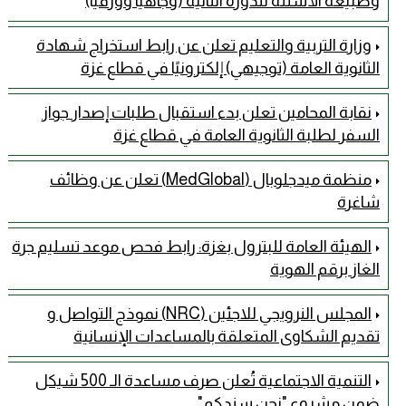
وطبيعة الأسئلة للدورة الثانية (وجاهياً وورقياً)
وزارة التربية والتعليم تعلن عن رابط استخراج شهادة
الثانوية العامة (توجيهي) إلكترونيًا في قطاع غزة
نقابة المحامين تعلن بدء استقبال طلبات إصدار جواز
السفر لطلبة الثانوية العامة في قطاع غزة
منظمة ميدجلوبال (MedGlobal) تعلن عن وظائف
شاغرة
الهيئة العامة للبترول بغزة: رابط فحص موعد تسليم جرة
الغاز برقم الهوية
المجلس النرويجي للاجئين (NRC) نموذج التواصل و
تقديم الشكاوى المتعلقة بالمساعدات الإنسانية
التنمية الاجتماعية تُعلن صرف مساعدة الـ 500 شيكل
ضمن مشروع "نحن سندكم"