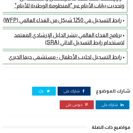
وتحديث بيانات الأيتام عبر "المنظومة الوطنية للأيتام" ​
رابط التسجيل في 1250 شيكل من الغذاء العالمي (WFP)
برنامج الغذاء العالمي ينشر الدليل الإرشادي المعتمد
لاستخدام رابط التسجيل الذاتي (SRA)
رابط التسجيل لحليب الأطفال - مستشفى حيفا الخيري
شارك الموضوع
شارك على
غرّد
شارك على
دبوس على
مواضيع ذات الصلة