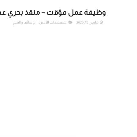
وظيفة عمل مؤقت – منقذ بحري عدد 120 - بلدية غ
مارس 18, 2020
المستجدات الأخيرة
,
الوظائف والمنح