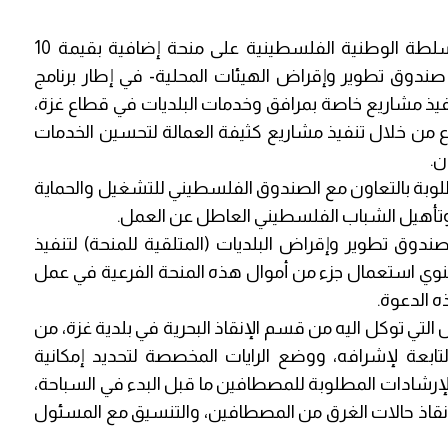
1. حصلت منظمة التحرير الفلسطينية لصالح السلطة الوطنية الفلسطينية على منحة إضافية بقيمة 10
صندوق تطوير وإقراض الهيئات المحلية- في إطار برنامج
لمرحلة الثالثة (MDPIII) وذلك لتنفيذ مشاريع خاصة بمرافق وخدمات البلديات في قطاع غزة،
 من خلال تنفيذ مشاريع كثيفة العمالة لتحسين الخدمات
ن.
لوبة بالتعاون مع الصندوق الفلسطيني للتشغيل والحماية
 وتأهيل الشباب الفلسطيني العاطل عن العمل.
دوق تطوير وإقراض البلديات (المتلقية للمنحة) لتنفيذ
تنوي استعمال جزء من أموال هذه المنحة الفرعية في عمل
ه الدعوة.
التي توكل اليه من قسم الإنقاذ البحرية في بلدية غزة، من
تابعة لإشرافه، ووضع الرايات المخصصة لتحديد إمكانية
لإرشادات المطلوبة للمصطافين ما قبل البدء في السباحة،
إنقاذ حالات الغرق من المصطافين، والتنسيق مع المسئول