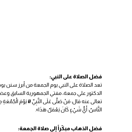
فضل الصلاة على النبي:
تعد الصلاة على النبي يوم الجمعة من أبرز سنن يوم ا
الدكتور علي جمعة، مفتي الجمهورية السابق وعضو ه
تعالى عنه قال: مَنْ صَلَّى عَلَى النَّبِيِّ ﷺ يَوْمَ الْجُمُعَةِ مِائَةَ
النَّاسُ: أَيُّ شَيْءٍ كَانَ يَعْمَلُ هَذَا».
فضل الذهاب مبكّراً إلى صلاة الجمعة: