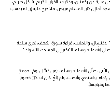
عبارة عن ركعتين، وذكرت بالقرآن الكريم بشكل صريح،
د، أمّا إن كان المسلم مريض، فلا حرج عليه إن لم يذهب
الاغتسال، والتطيب، قراءة سورة الكهف، تحري ساعة
صلى الله عليه وسلم، التبكير إلى المسجد، التسوك".
بي -صلّى الله عليه وسلّم-: (من غسَّل يومَ الجمعةِ
لإمام، واستمع، وأنصت، ولم يَلْغُ، كان له بكلِّ خطوةٍ
ها وقيامِها).