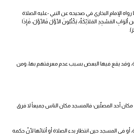
رواه الإمام البخاري في صحيحه عن النبي -عليه الصلاة
ْوَابِ المَسْجِدِ المَلَائِكَةُ، يَكْتُبُونَ الأوَّلَ فَالأوَّلَ، فَإِذَا
َ).
معة، وقد يقع فيها البعض بسبب عدم معرفتهم بها، ومن
مكان أحد المصلّين؛ فالمسجد مكان الناس جميعاً لا فرق
أو في المسجد حين انتظار بدء الصلاة أو أثنائها لأنّ حكمه