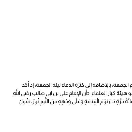
لجمعة، بالإضافة إلى كثرة الدعاء ليلة الجمعة، إذ أكد
يئة كبار العلماء، «أن الإمام علي بن ابي طالب رضى الله
 مَرَّةٍ جَاءَ يَوْمَ الْقِيَامَةِ وَعَلَى وَجْهِهِ مِنَ النُّورِ نُورٌ، يَقُولُ