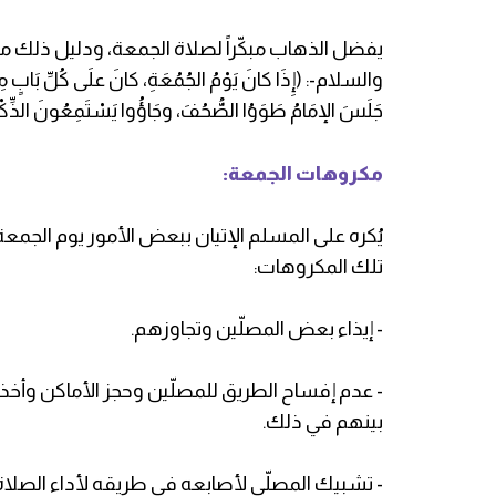
يفضل الذهاب مبكّراً لصلاة الجمعة، ودليل ذلك ما 
والسلام-: (إِذَا كانَ يَوْمُ الجُمُعَةِ، كانَ علَى كُلِّ بَابٍ مِن أب
جَلَسَ الإمَامُ طَوَوُا الصُّحُفَ، وجَاؤُوا يَسْتَمِعُونَ الذِّكْر
مكروهات الجمعة:
يُكره على المسلم الإتيان ببعض الأمور يوم الج
تلك المكروهات:
- إيذاء بعض المصلّين وتجاوزهم.
- عدم إفساح الطريق للمصلّين وحجز الأماكن وأخذ 
بينهم في ذلك.
- تشبيك المصلّي لأصابعه في طريقه لأداء الصلاة، 