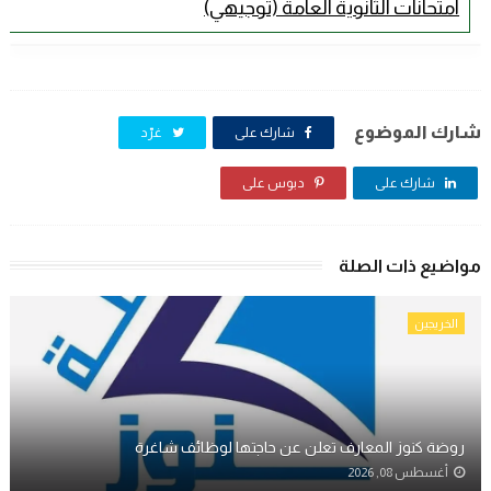
امتحانات الثانوية العامة (توجيهي)
شارك الموضوع
شارك على
غرّد
شارك على
دبوس على
مواضيع ذات الصلة
الخريجين
روضة كنوز المعارف تعلن عن حاجتها لوظائف شاغرة
أغسطس 08, 2026