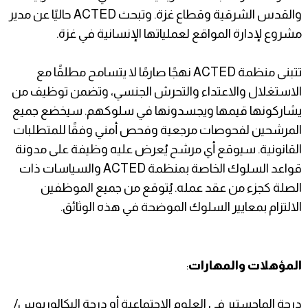
والقدس الشرقية وقطاع غزة. وتبحث ACTED حاليًا عن مدير
مشروع لإدارة المواقع لعملياتها الإنسانية في غزة.
تتبنى منظمة ACTED نهجًا صارمًا لا يتسامح مطلقًا مع
الاستغلال والاعتداء والتحرش الجنسي، وتضمن توظيف من
يشاركونها قيمها ويجسدونها في سلوكهم. سيخضع جميع
المرشحين لفحوصات مرجعية وفحص أمني وفقًا للمتطلبات
القانونية. سيوقع أي مرشح يُعرض عليه وظيفة على مدونة
قواعد السلوك الخاصة بمنظمة ACTED والسياسات ذات
الصلة كجزء من عقد عمله. يُتوقع من جميع الموظفين
الالتزام بمعايير السلوك الموضحة في هذه الوثائق.
المؤهلات والمهارات
:
درجة الماجستير في العلوم الاجتماعية أو درجة البكالوريوس/