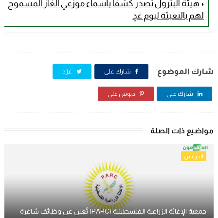
هيئة البترول تصدر كشفًا بأسماء موزعي الغاز المسموح
لهم بالتعبئة ليوم غدٍ
شارك الموضوع
شارك على
غرّد
شارك على
دبوس على
مواضيع ذات الصلة
الخريجين
جمعية الإغاثة الزراعية الفلسطينية (PARC) تُعلن عن وظائف شاغرة