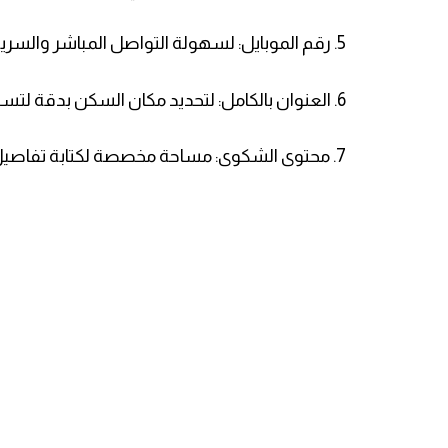
5. ​رقم الموبايل: لسهولة التواصل المباشر والسريع.
6. ​العنوان بالكامل: لتحديد مكان السكن بدقة لتسهيل عمل لجان البحث الميداني إذا تطلب الأمر.
7. ​محتوى الشكوى: مساحة مخصصة لكتابة تفاصيل المشكلة أو المقترح بشكل واضح ومباشر.