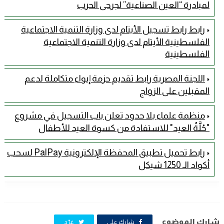
لمبادرة “العين الصناعية” لجرحى الحرب
رابط رابط تسجيل الأيتام لدى وزارة التنمية الاجتماعية
الفلسطينية الأيتام لدى وزارة التنمية الاجتماعية
الفلسطينية
اللجنة المصرية رابط تقديم حزمة إيواء متكاملة لدعم
المقبلين على الزواج
منظمة علماء بلا حدود تعلن باب التسجيل في مشروع
"حُلَّةُ العيد" للاستفادة من كسوة العيد للأطفال
رابط تحميل تطبيق المحفظة الإلكترونية PalPay لسحب
أكواد الـ 1250 شيكل
شارك الموضوع
شارك على
غرّد