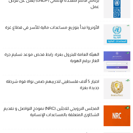
برنامج الأمم المتحدة الإنمائي (UNDP) يعلن عن فرص
عمل
الأونروا تبدأ بتوزيع مساعدات مالية للأسر في قطاع غزة
الهيئة العامة للبترول بغزة: رابط فحص موعد تسليم جرة
الغاز برقم الهوية
اختيار 5 آلاف فلسطيني لتدريبهم ضمن نواة قوة شرطة
جديدة بغزة
المجلس النرويجي للاجئين (NRC) نموذج التواصل و تقديم
الشكاوى المتعلقة بالمساعدات الإنسانية