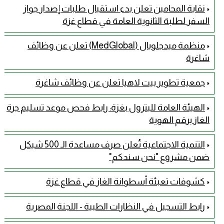
نقابة المحامين تعلن بدء استقبال طلبات إصدار جواز
السفر لطلبة الثانوية العامة في قطاع غزة
منظمة ميدجلوبال (MedGlobal) تعلن عن وظائف
شاغرة
جمعية تطوير بيت لاهيا تعلن عن وظائف شاغرة
الهيئة العامة للبترول بغزة: رابط فحص موعد تسليم جرة
الغاز برقم الهوية
التنمية الاجتماعية تُعلن صرف مساعدة الـ 500 شيكل
ضمن مشروع "نحن سندكم"
كشوفات تعبئة أسطوانة الغاز في قطاع غزة
رابط التسجيل في النظارات الطبية - اللجنة المصرية