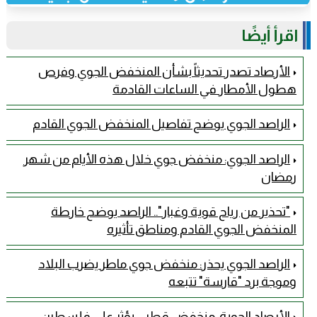
اقرأ أيضًا
الأرصاد تصدر تحديثاً بشأن المنخفض الجوي وفرص
هطول الأمطار في الساعات القادمة
الراصد الجوي يوضح تفاصيل المنخفض الجوي القادم
الراصد الجوي: منخفض جوي خلال هذه الأيام من شهر
رمضان
"تحذير من رياح قوية وغبار".. الراصد يوضح خارطة
المنخفض الجوي القادم ومناطق تأثيره
الراصد الجوي يحذر: منخفض جوي ماطر يضرب البلاد
وموجة برد "قارسة" تتبعه
الأرصاد الجوية: منخفض قطبي يؤثر على فلسطين،