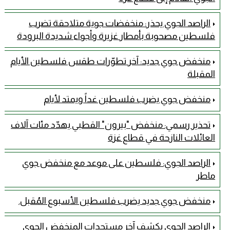
الراصد الجوي يحذر: منخفضات جوية متلاحقة تضرب
فلسطين مصحوبة بأمطار غزيرة وأجواء شديدة البرودة
منخفض جوي جديد: آخر تطوّرات طقس فلسطين الأيام
المقبلة
منخفض جوي يضرب فلسطين غداً ويمتد لأيام
تحذير رسمي: منخفض "بيرون" القطبي يهدّد مئات آلاف
العائلات النازحة في قطاع غزة
​الراصد الجوي: فلسطين على موعد مع منخفض جوي
ماطر
منخفض جوي جديد يضرب فلسطين الأسبوع المُقبل.
الراصد الجوي يكشف آخر مستجدات المنخفض الجوي