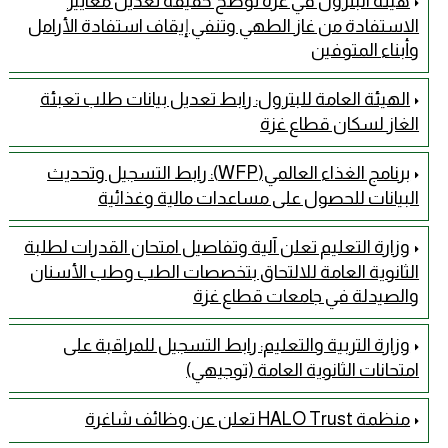
هيئة البترول في غزة توضح حقيقة تعديل معايير
الاستفادة من غاز الطهي وتنفي إيقاف استفادة الأرامل
وأبناء المتوفين
الهيئة العامة للبترول: رابط تعديل بيانات طلب تعبئة
الغاز لسكان قطاع غزة
برنامج الغذاء العالمي(WFP): رابط التسجيل وتحديث
البيانات للحصول على مساعدات مالية وغذائية
وزارة التعليم تعلن آلية وتفاصيل امتحان القدرات لطلبة
الثانوية العامة للالتحاق بتخصصات الطب وطب الأسنان
والصيدلة في جامعات قطاع غزة
وزارة التربية والتعليم: رابط التسجيل للمراقبة على
امتحانات الثانوية العامة (توجيهي)
منظمة HALO Trust تعلن عن وظائف شاغرة