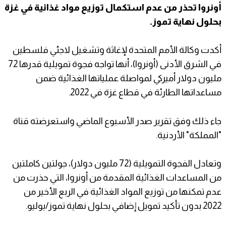
أونروا تحذر من عدم استكمال توزيع مواد غذائية في غزة
بحلول نهاية تموز.
أكدت وكالة الأمم المتحدة لإغاثة وتشغيل لاجئي فلسطين
في الشرق الأدنى (أونروا)، أنها تواجه فجوة تمويلية قدرها 72
مليون دولار أميركي لمواصلة عملياتها الغذائية ضمن
مساعداتها الطارئة في قطاع غزة في 2022.
جاء ذلك وفق تقرير صدر الأسبوع الماضي واستعرضته قناة
"المملكة" الأردنية.
وتعادل الفجوة التمويلية (72 مليون دولار)، جولتين كاملتين
من المساعدات الغذائية المقدمة من أونروا، التي حذرت من
عدم تمكنها من توزيع المواد الغذائية في الربع الأخير من
2022 بدون تأكيد تمويل إضافي بحلول نهاية تموز/يوليو.