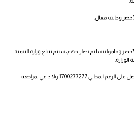
خضر وقاموا بتسليم تصاريحهم، سيتم تبيلغ وزارة التنمية
 الوزارة.
- كل شخص لم يصله الكود أو فقده، ضرورة التواصل على الرقم المجاني 1700277277 ولا داعي لمراجعة