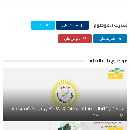
شارك الموضوع
شارك على
غرّد
شارك على
دبوس على
مواضيع ذات الصلة
الخريجين
جمعية الإغاثة الزراعية الفلسطينية (PARC) تُعلن عن وظائف شاغرة
أغسطس 07, 2026
الخريجين