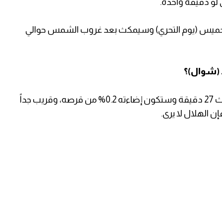
الخميس (يوم التحري) وسيمكث بعد غروب الشمس حوالي
 (شوال)؟
الهلال سيكون بعمر 13 ساعة و 7 دقائق وسيمكث 27 دقيقة وستكون إضاءته 0.2% من قرصه، وقريب جداً
 الهلال لا يرى.