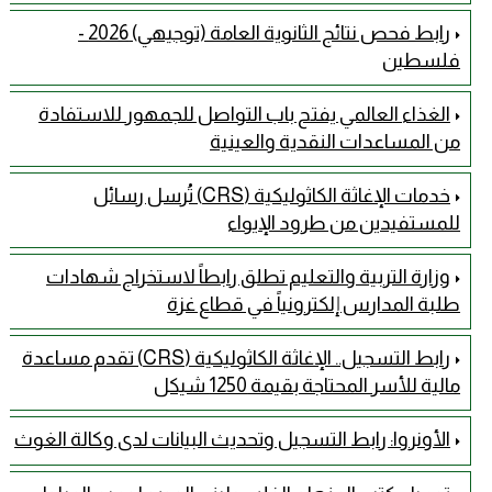
رابط فحص نتائج الثانوية العامة (توجيهي) 2026 -
فلسطين
الغذاء العالمي يفتح باب التواصل للجمهور للاستفادة
من المساعدات النقدية والعينية
خدمات الإغاثة الكاثوليكية (CRS) تُرسل رسائل
للمستفيدين من طرود الإيواء
وزارة التربية والتعليم تطلق رابطاً لاستخراج شهادات
طلبة المدارس إلكترونياً في قطاع غزة
رابط التسجيل.. الإغاثة الكاثوليكية (CRS) تقدم مساعدة
مالية للأسر المحتاجة بقيمة 1250 شيكل
الأونروا: رابط التسجيل وتحديث البيانات لدى وكالة الغوث