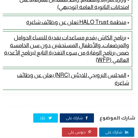
امتحانات الثانوية العامة (توجيهي)
منظمة HALO Trust تعلن عن وظائف شاغرة
برنامج الكاش يقدم مساعدات نقدية للنساء الحوامل
والمرضعات، والأطفال المستحقين دون سن الخامسة
ضمن برنامج الوقاية من سوء التغذية التابع لبرنامج الأغذية
العالمي (WFP)
المجلس النرويجي للاجئين (NRC) يعلن عن وظائف
شاغرة
شارك الموضوع
شارك على
غرّد
شارك على
دبوس على