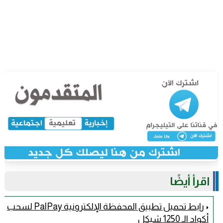
اقرأ أيضًا
رابط تحميل تطبيق المحفظة الإلكترونية PalPay لسحب
أكواد الـ 1250 شيكل