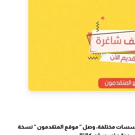
ؤسسات مختلفة
،
وصل "
موقع المتقدمون
" نسخة