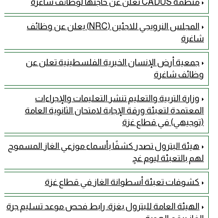
منظمة CADUS تعلن عن حاجتها لوظائف شاغرة
المجلس النرويجي للاجئين (NRC) يعلن عن وظائف
شاغرة
جمعية أرض الإنسان الخيرية الفلسطينية تعلن عن
وظائف شاغرة
وزارة التربية والتعليم تنشر التعليمات والإجراءات
المعتمدة لتعبئة ورقة الإجابة لامتحان الثانوية العامة
(توجيهي) في قطاع غزة
هيئة البترول تصدر كشفًا بأسماء موزعي الغاز المسموح
لهم بالتعبئة ليوم غدٍ
كشوفات تعبئة أسطوانة الغاز في قطاع غزة
الهيئة العامة للبترول بغزة: رابط فحص موعد تسليم جرة