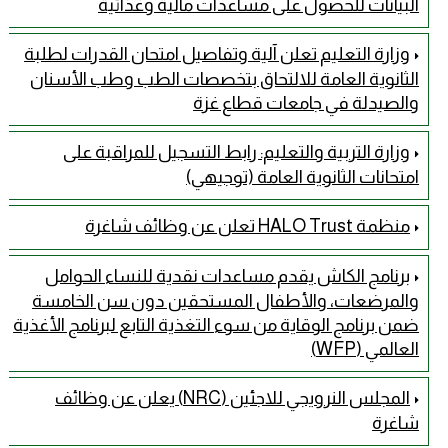
البيانات للحصول على مساعدات مالية وغذائية
وزارة التعليم تعلن آلية وتفاصيل امتحان القدرات لطلبة
الثانوية العامة للالتحاق بتخصصات الطب وطب الأسنان
والصيدلة في جامعات قطاع غزة
وزارة التربية والتعليم: رابط التسجيل للمراقبة على
امتحانات الثانوية العامة (توجيهي)
منظمة HALO Trust تعلن عن وظائف شاغرة
برنامج الكاش يقدم مساعدات نقدية للنساء الحوامل
والمرضعات، والأطفال المستحقين دون سن الخامسة
ضمن برنامج الوقاية من سوء التغذية التابع لبرنامج الأغذية
العالمي (WFP)
المجلس النرويجي للاجئين (NRC) يعلن عن وظائف
شاغرة