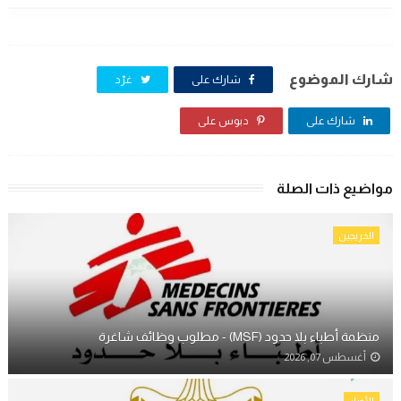
شارك الموضوع
شارك على
غرّد
شارك على
دبوس على
مواضيع ذات الصلة
الخريجين
منظمة أطباء بلا حدود (MSF) - مطلوب وظائف شاغرة
أغسطس 07, 2026
الأخبار