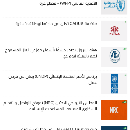
الأغذية العالمي (WFP) – قطاع غزة
منظمة CADUS تعلن عن حاجتها لوظائف شاغرة
هيئة البترول تصدر كشفًا بأسماء موزعي الغاز المسموح
لهم بالتعبئة ليوم غدٍ
برنامج الأمم المتحدة الإنمائي (UNDP) يعلن عن فرص
عمل
المجلس النرويجي للاجئين (NRC) نموذج التواصل و تقديم
الشكاوى المتعلقة بالمساعدات الإنسانية
منظمة HALO Trust تعلن عن وظائف شاغرة