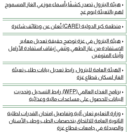
هيئة البترول تصدر كشفًا بأسماء موزعي الغاز المسموح
لهم بالتعبئة ليوم غدٍ
منظمة كير الدولية (CARE) تُعلن عن وظائف شاغرة
هيئة البترول في غزة توضح حقيقة تعديل معايير
الاستفادة من غاز الطهي وتنفي إيقاف استفادة الأرامل
وأبناء المتوفين
الهيئة العامة للبترول: رابط تعديل بيانات طلب تعبئة
الغاز لسكان قطاع غزة
برنامج الغذاء العالمي(WFP): رابط التسجيل وتحديث
البيانات للحصول على مساعدات مالية وغذائية
وزارة التعليم تعلن آلية وتفاصيل امتحان القدرات لطلبة
الثانوية العامة للالتحاق بتخصصات الطب وطب الأسنان
والصيدلة في جامعات قطاع غزة