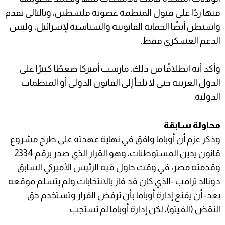
فيها ردًا على قبول المنظمة عضوية فلسطين، وبالتالي تقدم
واشنطن أيضًا الحماية القانونية والسياسية لإسرائيل، وليس
الدعم العسكري فقط.
وأكد أنه انطلاقًا من ذلك، مارست أميركا ضغطًا كبيرًا على
الدول العربية حتى لا تلجأ إلى القانون الدولي أو المنظمات
الدولية.
محاولة سابقة
وذكر عزم أن أوباما وافق في نهاية عهدته على طرح مشروع
قانون يدين المستوطنات، وهو القرار الذي صدر برقم 2334
وقدمته مصر، في وقت حاول فيه الرئيس الأميركي السابق
دونالد ترامب -الذي كان قد فاز بالانتخابات ولم يتسلم موقعه
بعد- أن يقنع إدارة أوباما بأن ترفض القرار وتستخدم حق
النقض (الفيتو)، لكن إدارة أوباما لم تستجب.