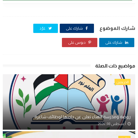
شارك الموضوع
شارك على
غرّد
شارك على
دبوس على
مواضيع ذات الصلة
الخريجين
روضة ومدرسة الهناء تعلن عن حاجتها لوظائف شاغرة
أغسطس 08, 2026