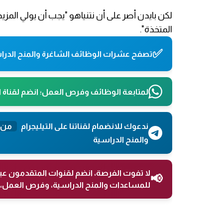
لكن بايدن أصر على أن نتنياهو "يجب أن يولي المزيد 
المتخذة".
✅
تصفح عشرات الوظائف الشاغرة والمنح الدراس
لمتابعة الوظائف وفرص العمل؛ انضم لقناة 
ندعوك للانضمام لقناتنا على التيليجرام
من 
والمنح الدراسية
لا تفوت الفرصة، انضم لقنوات المتقدمون عب
📢
للمساعدات والمنح الدراسية، وفرص العمل، 