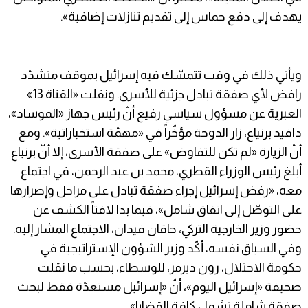
يهدف إلى دفع حماس إلى تقديم تنازلات إضافية».
ويأتي ذلك في وقت تتمسّك فيه إسرائيل بموقف متشدّد
رافض لأي صفقة تبادل جزئية للأسرى. ونقلت «القناة 13»
العبرية عن مسؤول سياسي رفيع أنّ رئيس جهاز «الموساد»،
دافيد برنياع، زار الدوحة مؤخّراً في «مهمّة استخباراتية». ومع
أنّ الزيارة «لم تكن للتفاوض» على صفقة الأسرى، إلا أنّ برنياع
أبلغ رئيس الوزراء القطري، محمد بن عبد الرحمن، في اجتماع
معه، «رفض إسرائيل إجراء صفقة تبادل على مراحل وإصرارها
على التوصّل إلى اتفاق شامل»، فيما بدا لافتاً الكشف عن
حضور وزير الخارجية التركي، حاقان فيدان، الاجتماع المشار إليه.
وفي السياق نفسه، أكّد وزير الشؤون الإستراتيجية في
حكومة الاحتلال، رون ديرمر، للوسطاء، بحسب ما نقلت
صحيفة «إسرائيل اليوم»، أنّ «إسرائيل مستعدّة فقط لبحث
صفقة شاملة تشمل كافة القضايا».