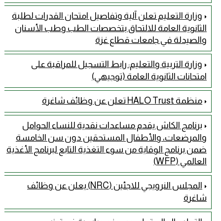
وزارة التعليم تعلن آلية وتفاصيل امتحان القدرات لطلبة
الثانوية العامة للالتحاق بتخصصات الطب وطب الأسنان
والصيدلة في جامعات قطاع غزة
وزارة التربية والتعليم: رابط التسجيل للمراقبة على
امتحانات الثانوية العامة (توجيهي)
منظمة HALO Trust تعلن عن وظائف شاغرة
برنامج الكاش يقدم مساعدات نقدية للنساء الحوامل
والمرضعات، والأطفال المستحقين دون سن الخامسة
ضمن برنامج الوقاية من سوء التغذية التابع لبرنامج الأغذية
العالمي (WFP)
المجلس النرويجي للاجئين (NRC) يعلن عن وظائف
شاغرة