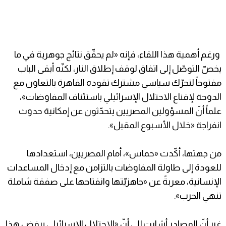
ورغم أهمية هذا اللقاء، فإنه «لم يحقّق نتائج جوهرية في ما
يخصّ التوصّل إلى اتفاق لوقف إطلاق النار، لكنّه أبقى الباب
مفتوحاً لتحرّك سياسي مشترك تقوده القاهرة بالتعاون مع
الدوحة لإقناع الاحتلال الإسرائيلي باستئناف المفاوضات»،
علماً أنّ المسؤولين المصريين يتحدّثون عن إمكانية حدوث
انفراجة «خلال الأسبوع المقبل».
من جهتها، أكّدت «حماس»، أمام المصريين، استعدادها
للعودة إلى طاولة المفاوضات بالتزامن مع إدخال المساعدات
الإنسانية، معربةً عن «جاهزيّتها وانفتاحها على صفقة شاملة
تنهي الحرب».
غير أنّ المصادر أشارت إلى أنّ «الاحتلال الإسرائيلي يرفض هذا