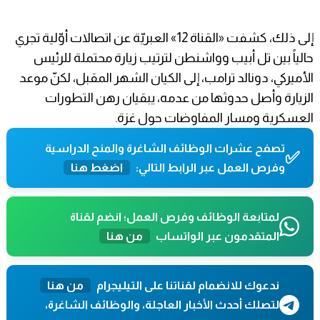
إلى ذلك، كشفت «القناة 12» العبريّة عن اتصالات أوّلية تجري
حالياً بين تل أبيب وواشنطن لترتيب زيارة محتملة للرئيس
الأميركي، دونالد ترامب، إلى الكيان الشهر المقبل، لكنّ موعد
الزيارة وأصل حدوثها من عدمه، يبقيان رهن التطورات
العسكرية ومسار المفاوضات حول غزة.
تصفح عشرات الوظائف الشاغرة والمنح الدراسية
✅
وفرص العمل عبر الرابط التالي:
اضغط هنا
لمتابعة الوظائف وفرص العمل؛ انضم لقناة
المتقدمون عبر الواتساب
من هنا
ندعوك للانضمام لقناتنا على التيليجرام
من هنا
لتصلك أحدث الأخبار العاجلة، والوظائف الشاغرة،