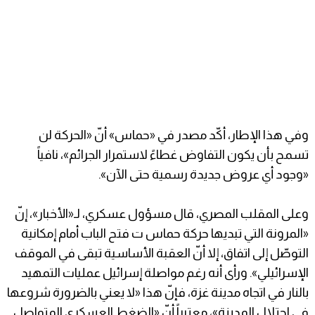
وفي هذا الإطار، أكّد مصدر في «حماس» أنّ «الحركة لن
تسمح بأن يكون التفاوض غطاءً لاستمرار الجرائم»، نافياً
«وجود أي عروض جديدة رسمية حتى الآن».
وعلى المقلب المصري، قال مسؤول عسكري، لـ«الأخبار»، إنّ
«المرونة التي تبديها حركة حماس ت فتح الباب أمام إمكانية
التوصّل إلى اتفاق، إلا أنّ العقبة الأساسية تبقى في الموقف
الإسرائيلي». ورأى أنه رغم مواصلة إسرائيل عمليات التمهيد
بالنار في اتجاه مدينة غزة، فإنّ هذا «لا يعني بالضرورة شروعها
في احتلال المدينة»، معتبراً أنّ «الضغط العسكري المتواصل