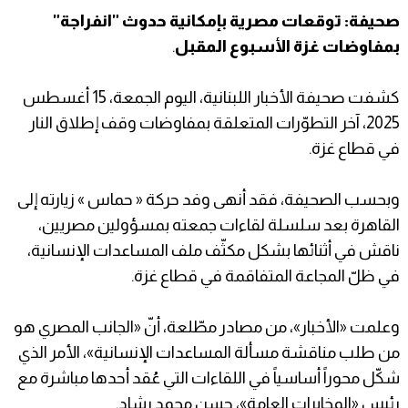
صحيفة: توقعات مصرية بإمكانية حدوث "انفراجة"
بمفاوضات غزة الأسبوع المقبل
.
كشفت صحيفة الأخبار اللبنانية، اليوم الجمعة، 15 أغسطس
2025، آخر التطوّرات المتعلقة بمفاوضات وقف إطلاق النار
في قطاع غزة.
وبحسب الصحيفة، فقد أنهى وفد حركة « حماس » زيارته إلى
القاهرة بعد سلسلة لقاءات جمعته بمسؤولين مصريين،
ناقش في أثنائها بشكل مكثّف ملف المساعدات الإنسانية،
في ظلّ المجاعة المتفاقمة في قطاع غزة.
وعلمت «الأخبار»، من مصادر مطّلعة، أنّ «الجانب المصري هو
من طلب مناقشة مسألة المساعدات الإنسانية»، الأمر الذي
شكّل محوراً أساسياً في اللقاءات التي عُقد أحدها مباشرة مع
رئيس «المخابرات العامة»، حسن محمد رشاد.