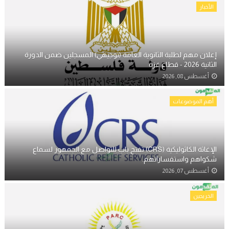
الأخبار
إعلان مهم لطلبة الثانوية العامة (توجيهي) المسجلين ضمن الدورة
الثانية 2026 - قطاع غزة
أغسطس 08, 2026
أهم الموضوعات
الإغاثة الكاثوليكية (CRS) تفتح باب للتواصل مع الجمهور لسماع
شكواهم واستفساراتهم.
أغسطس 07, 2026
الخريجين