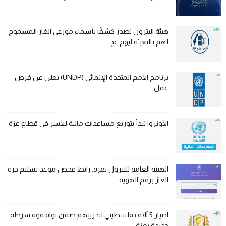
هيئة البترول تصدر كشفًا بأسماء موزعي الغاز المسموح
لهم بالتعبئة ليوم غدٍ
برنامج الأمم المتحدة الإنمائي (UNDP) يعلن عن فرص
عمل
الأونروا تبدأ بتوزيع مساعدات مالية للأسر في قطاع غزة
الهيئة العامة للبترول بغزة: رابط فحص موعد تسليم جرة
الغاز برقم الهوية
اختيار 5 آلاف فلسطيني لتدريبهم ضمن نواة قوة شرطة
جديدة بغزة