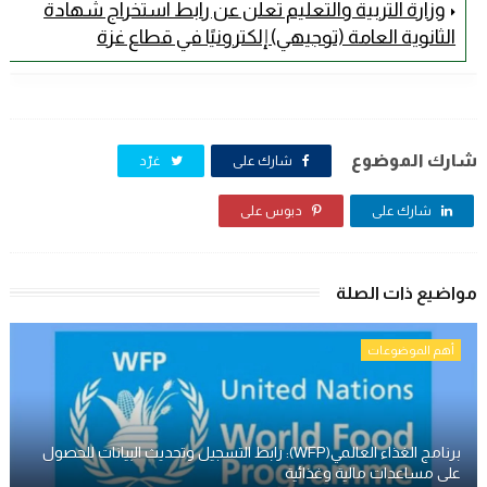
وزارة التربية والتعليم تعلن عن رابط استخراج شهادة
الثانوية العامة (توجيهي) إلكترونيًا في قطاع غزة
شارك الموضوع
شارك على
غرّد
شارك على
دبوس على
مواضيع ذات الصلة
أهم الموضوعات
برنامج الغذاء العالمي(WFP): رابط التسجيل وتحديث البيانات للحصول
على مساعدات مالية وغذائية