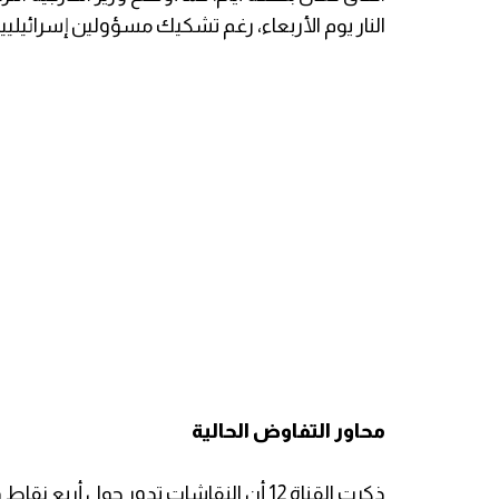
النار يوم الأربعاء، رغم تشكيك مسؤولين إسرائيلي
محاور التفاوض الحالية
ذكرت القناة 12 أن النقاشات تدور حول