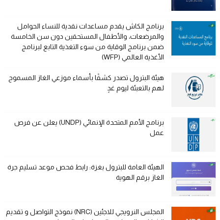
برنامج الكاش يقدم مساعدات نقدية للنساء الحوامل
والمرضعات، والأطفال المستحقين دون سن الخامسة
ضمن برنامج الوقاية من سوء التغذية التابع لبرنامج
الأغذية العالمي (WFP)
هيئة البترول تصدر كشفًا بأسماء موزعي الغاز المسموح
لهم بالتعبئة ليوم غدٍ
برنامج الأمم المتحدة الإنمائي (UNDP) يعلن عن فرص
عمل
الهيئة العامة للبترول بغزة: رابط فحص موعد تسليم جرة
الغاز برقم الهوية
المجلس النرويجي للاجئين (NRC) نموذج التواصل و تقديم