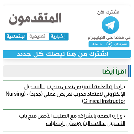
اقرأ أيضًا
الإدارة العامة للتمريض تعلن فتح باب التسجيل
الإلكتروني لاعتماد مدرب تمريض عملي (جديد) - (Nursing
Clinical Instructor)
وزارة الصحة بالشراكة مع الصليب الأحمر: فتح باب
التسجيل لحالات البتر وبعض الإصابات