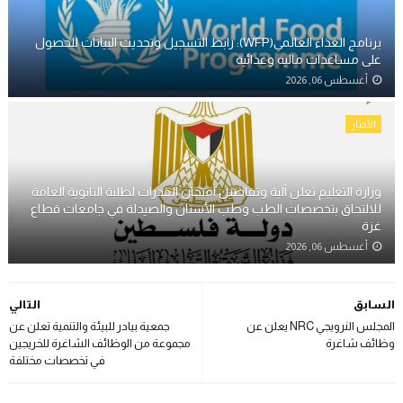
برنامج الغذاء العالمي(WFP): رابط التسجيل وتحديث البيانات للحصول
على مساعدات مالية وغذائية
أغسطس 06, 2026
الأخبار
وزارة التعليم تعلن آلية وتفاصيل امتحان القدرات لطلبة الثانوية العامة
للالتحاق بتخصصات الطب وطب الأسنان والصيدلة في جامعات قطاع
غزة
أغسطس 06, 2026
السابق
التالي
المجلس النرويجي NRC يعلن عن
جمعية بيادر للبيئة والتنمية تعلن عن
وظائف شاغرة
مجموعة من الوظائف الشاغرة للخريجين
في تخصصات مختلفة