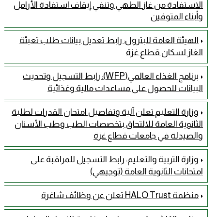
الاستفادة من غاز الطهي وتنفي إيقاف استفادة الأرامل
وأبناء المتوفين
الهيئة العامة للبترول: رابط تعديل بيانات طلب تعبئة
الغاز لسكان قطاع غزة
برنامج الغذاء العالمي(WFP): رابط التسجيل وتحديث
البيانات للحصول على مساعدات مالية وغذائية
وزارة التعليم تعلن آلية وتفاصيل امتحان القدرات لطلبة
الثانوية العامة للالتحاق بتخصصات الطب وطب الأسنان
والصيدلة في جامعات قطاع غزة
وزارة التربية والتعليم: رابط التسجيل للمراقبة على
امتحانات الثانوية العامة (توجيهي)
منظمة HALO Trust تعلن عن وظائف شاغرة