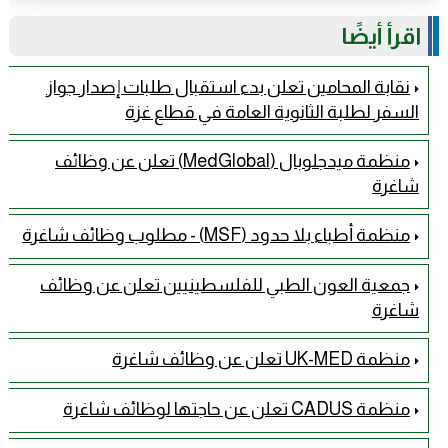
اقرأ أيضًا
نقابة المحامين تعلن بدء استقبال طلبات إصدار جواز
السفر لطلبة الثانوية العامة في قطاع غزة
منظمة ميدجلوبال (MedGlobal) تعلن عن وظائف
شاغرة
منظمة أطباء بلا حدود (MSF) - مطلوب وظائف شاغرة
جمعية العون الطبي للفلسطينيين تعلن عن وظائف
شاغرة
منظمة UK-MED تعلن عن وظائف شاغرة
منظمة CADUS تعلن عن حاجتها لوظائف شاغرة