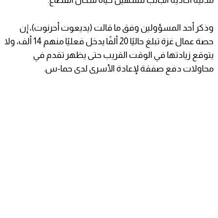
مدنية أحادية الجانب لتسهيل حياة سكان القطاع.
وذكر أحد المسؤولين وفق ما قالت (يديعوت أحرنوت)، إن
حصة عمال غزة تبلغ حاليًا 20 ألفًا يدخل فعليًا منهم 14 ألف، ولا
يتوقع زيادتها في الوقت القريب حتى يظهر تقدم في
محاولات دفع صفقة لإعادة الأسرى لدى حما-س.