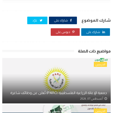
شارك الموضوع
شارك على
غرّد
شارك على
دبوس على
مواضيع ذات الصلة
الخريجين
جمعية الإغاثة الزراعية الفلسطينية (PARC) تُعلن عن وظائف شاغرة
أغسطس 07, 2026
الخريجين